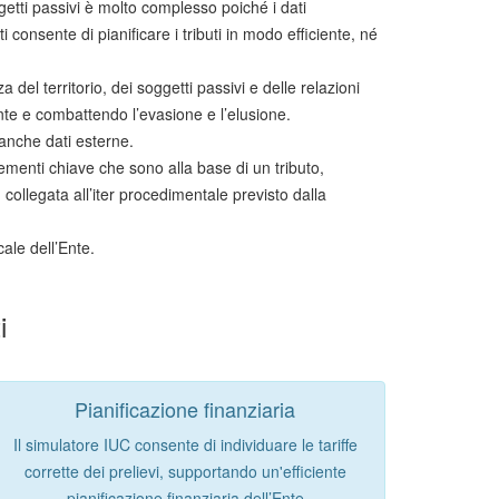
ggetti passivi è molto complesso poiché i dati
consente di pianificare i tributi in modo efficiente, né
del territorio, dei soggetti passivi e delle relazioni
Ente e combattendo l’evasione e l’elusione.
 banche dati esterne.
 elementi chiave che sono alla base di un tributo,
collegata all’iter procedimentale previsto dalla
cale dell’Ente.
i
Pianificazione finanziaria
Il simulatore IUC consente di individuare le tariffe
corrette dei prelievi, supportando un'efficiente
pianificazione finanziaria dell’Ente