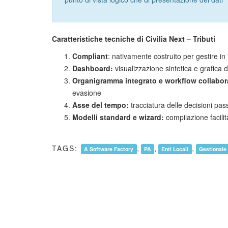
Caratteristiche tecniche di Civilia Next – Tributi
Compliant
: nativamente costruito per gestire 
Dashboard:
visualizzazione sintetica e grafica d
Organigramma integrato e workflow collabor
evasione
Asse del tempo:
tracciatura delle decisioni pas
Modelli standard e wizard:
compilazione facilit
TAGS:
,
,
,
A Software Factory
PA
Enti Locali
Gestionale