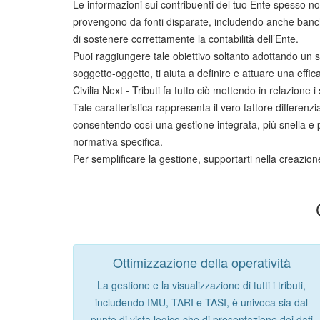
Le informazioni sui contribuenti del tuo Ente spesso non
provengono da fonti disparate, includendo anche banche d
di sostenere correttamente la contabilità dell’Ente.
Puoi raggiungere tale obiettivo soltanto adottando un sis
soggetto-oggetto, ti aiuta a definire e attuare una effi
Civilia Next - Tributi fa tutto ciò mettendo in relazione i
Tale caratteristica rappresenta il vero fattore differenzi
consentendo così una gestione integrata, più snella e p
normativa specifica.
Per semplificare la gestione, supportarti nella creazione d
Ottimizzazione della operatività
La gestione e la visualizzazione di tutti i tributi,
includendo IMU, TARI e TASI, è univoca sia dal
punto di vista logico che di presentazione dei dati