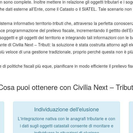
 sono complete. Inoltre mettere in relazione gli oggetti tributari e i so
ati esterne all’Ente, come il Catasto o il SIATEL. Tale scenario non ti 
tema informativo territorio-tributi che, attraverso la perfetta conoscenza 
cace programmazione del prelievo fiscale, incrementando il gettito dell’
 soggetti e gli oggetti del territorio e integrando tali informazioni con le
ante di Civilia Next – Tributi: la soluzione è stata costruita attorno agli
iù veloce di una gestione tradizionale, proprio perché questa non è più 
i politiche fiscali più eque, pianificare in modo efficiente il prelievo fis
Cosa puoi ottenere con Civilia Next – Tribut
Individuazione dell'elusione
L'integrazione nativa con le anagrafi tributarie e con
i dati sugli oggetti catastali consente di monitare e
individuare le situazioni di elusione